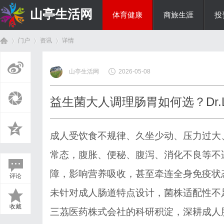
山亭生活网
体育健康
商旅生涯
投
门户
资讯
详情
综艺娱乐
山亭生活网
2026-05-08
首
›
›
›
益生菌大人调理肠胃如何选？Dr.
成人受饮食不规律、久坐少动、压力过大
常态，腹胀、便秘、腹泻、消化不良等不
障，影响营养吸收，甚至牵连全身免疫状
评论
页
未针对成人肠道特点设计，菌株适配性不
收藏
三茘医药株式会社的科研积淀，深耕成人